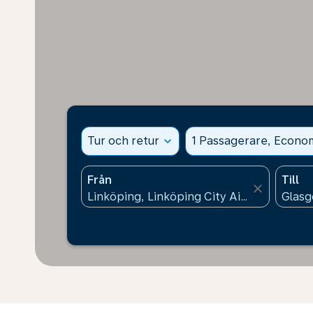
Tur och retur
expand_more
1 Passagerare, Econo
Från
Till
close