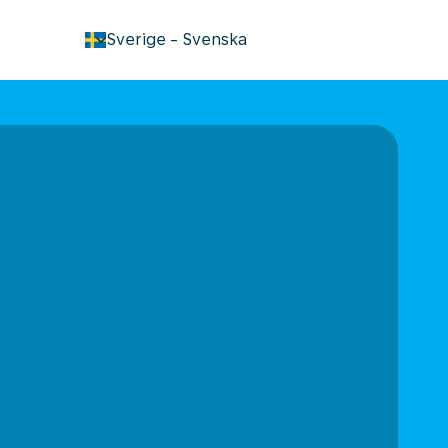
keyboard_arrow_down
Sverige
-
Svenska