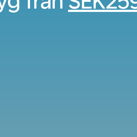
lyg från
SEK25