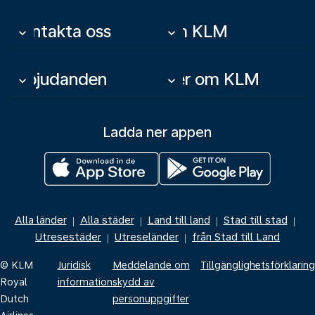
Kontakta oss
Om KLM
keyboard_arrow_down
keyboard_arrow_down
Erbjudanden
Mer om KLM
keyboard_arrow_down
keyboard_arrow_down
Ladda ner appen
Alla länder
Alla städer
Land till land
Stad till stad
|
|
|
|
Utresestäder
Utreseländer
från Stad till Land
|
|
© KLM
Juridisk
Meddelande om
Tillgänglighetsförklaring
Royal
information
skydd av
Dutch
personuppgifter