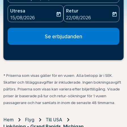
Utresa
Retur
today
today
fc-booking-departure-date-aria-label
fc-booking-return-date-ari
15/08/2026
22/08/2026
Se erbjudanden
* Priserna som visas gäller för en vuxen. Alla belopp är i SEK.
Skatter och tilläggsavgifter är inkluderade. Ingen bokningsavgift
påförs. Priserna som visas kan variera efter biljettillgång. Visade
priser är baserade på tur och retur-sökningar för 1 vuxen
passagerare och har samlats in inom de senaste 48 timmarna.
Hem
Flyg
Till USA
Linköping - Grand Rapids, Michigan