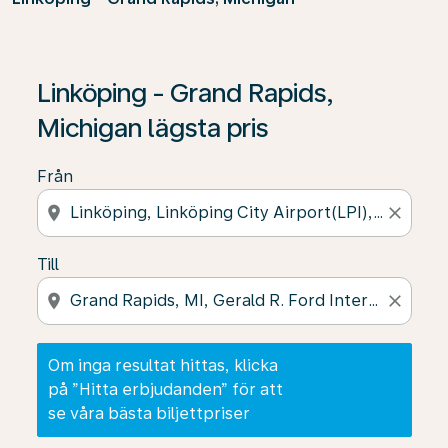
Om inga resultat hittas, klicka på ”Hitta erbjudanden” f
Linköping - Grand Rapids,
Michigan lägsta pris
Från
location_on
close
Till
location_on
close
Om inga resultat hittas, klicka
på ”Hitta erbjudanden” för att
se våra bästa biljettpriser