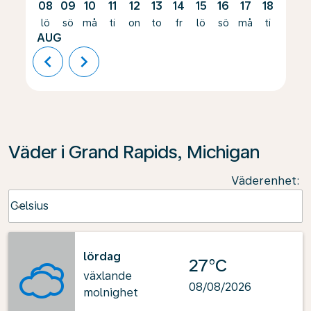
08
09
10
11
12
13
14
15
16
17
18
19
lö
sö
må
ti
on
to
fr
lö
sö
må
ti
on
AUG
chevron_left
chevron_right
Väder i Grand Rapids, Michigan
Väderenhet
:
Weather unit option Celsius Selected
Celsius
keyboard_arrow_down
lördag
27°C
växlande
08/08/2026
molnighet