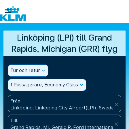

Linköping (LPI) till Grand
Rapids, Michigan (GRR) flyg
Tur och retur
expand_more
1 Passagerare, Economy Class
expand_more
Från
close
Linköping, Linköping City Airport(LPI), Sweden
Till
close
Grand Rapids, MI, Gerald R. Ford International Airp