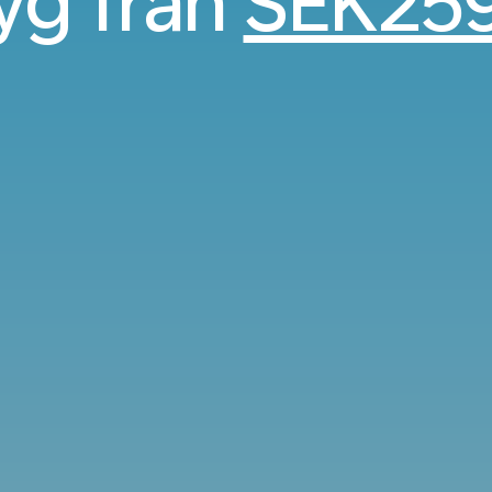
lyg från
SEK25