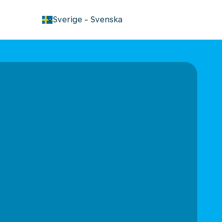
keyboard_arrow_down
Sverige
-
Svenska