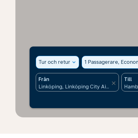
Tur och retur
expand_more
1 Passagerare, Econo
Från
Till
close