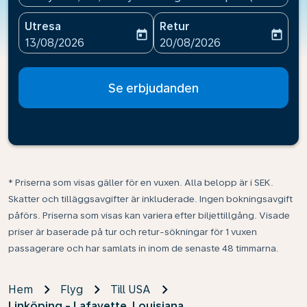
Utresa
Retur
today
today
fc-booking-departure-date-aria-label
fc-booking-return-date-ari
13/08/2026
20/08/2026
Se erbjudanden
* Priserna som visas gäller för en vuxen. Alla belopp är i SEK.
Skatter och tilläggsavgifter är inkluderade. Ingen bokningsavgift
påförs. Priserna som visas kan variera efter biljettillgång. Visade
priser är baserade på tur och retur-sökningar för 1 vuxen
passagerare och har samlats in inom de senaste 48 timmarna.
Hem
Flyg
Till USA
Linköping - Lafayette, Louisiana