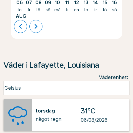
06
07
08
09
10
11
12
13
14
15
16
17
to
fr
lö
sö
må
ti
on
to
fr
lö
sö
må
AUG
chevron_left
chevron_right
Väder i Lafayette, Louisiana
Väderenhet
:
Weather unit option Celsius Selected
Celsius
keyboard_arrow_down
31°C
torsdag
något regn
06/08/2026