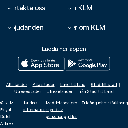
Kontakta oss
Om KLM
keyboard_arrow_down
keyboard_arrow_down
Erbjudanden
Mer om KLM
keyboard_arrow_down
keyboard_arrow_down
Ladda ner appen
Alla länder
Alla städer
Land till land
Stad till stad
|
|
|
|
Utresestäder
Utreseländer
från Stad till Land
|
|
© KLM
Juridisk
Meddelande om
Tillgänglighetsförklaring
Royal
information
skydd av
Dutch
personuppgifter
Airlines