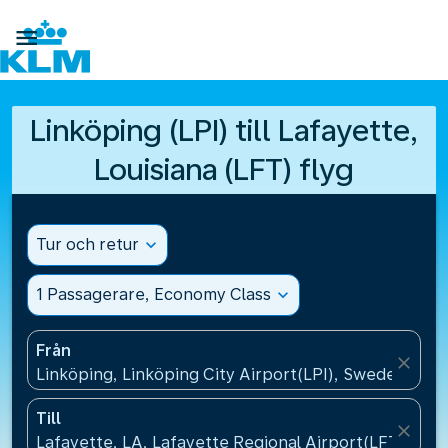

Linköping (LPI) till Lafayette,
Louisiana (LFT) flyg
Tur och retur
expand_more
1 Passagerare, Economy Class
expand_more
Från
close
Linköping, Linköping City Airport(LPI), Sweden
Till
close
Lafayette, LA, Lafayette Regional Airport(LFT), USA