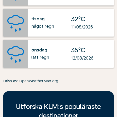
32°C
tisdag
något regn
11/08/2026
35°C
onsdag
lätt regn
12/08/2026
Drivs av
: OpenWeatherMap.org
Utforska KLM:s populäraste
destinationer