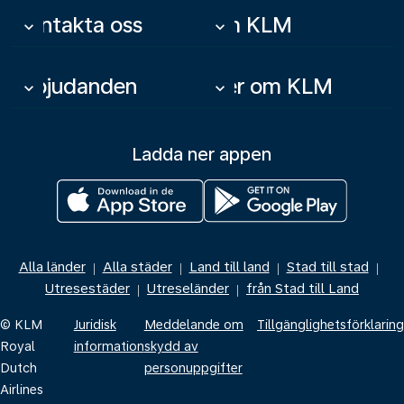
Kontakta oss
Om KLM
keyboard_arrow_down
keyboard_arrow_down
Erbjudanden
Mer om KLM
keyboard_arrow_down
keyboard_arrow_down
Ladda ner appen
Alla länder
Alla städer
Land till land
Stad till stad
|
|
|
|
Utresestäder
Utreseländer
från Stad till Land
|
|
© KLM
Juridisk
Meddelande om
Tillgänglighetsförklaring
Royal
information
skydd av
Dutch
personuppgifter
Airlines