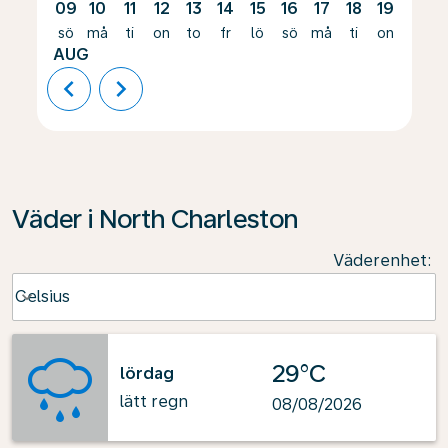
09
10
11
12
13
14
15
16
17
18
19
20
sö
må
ti
on
to
fr
lö
sö
må
ti
on
to
AUG
chevron_left
chevron_right
Väder i North Charleston
Väderenhet
:
Weather unit option Celsius Selected
Celsius
keyboard_arrow_down
29°C
lördag
lätt regn
08/08/2026