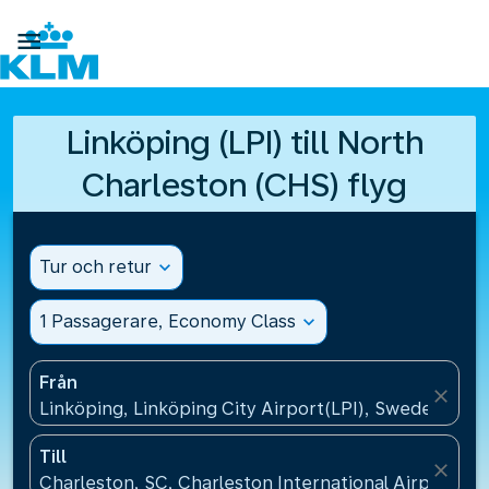

Linköping (LPI) till North
Charleston (CHS) flyg
Tur och retur
expand_more
1 Passagerare, Economy Class
expand_more
Från
close
Linköping, Linköping City Airport(LPI), Sweden
Till
close
Charleston, SC, Charleston International Airport(C