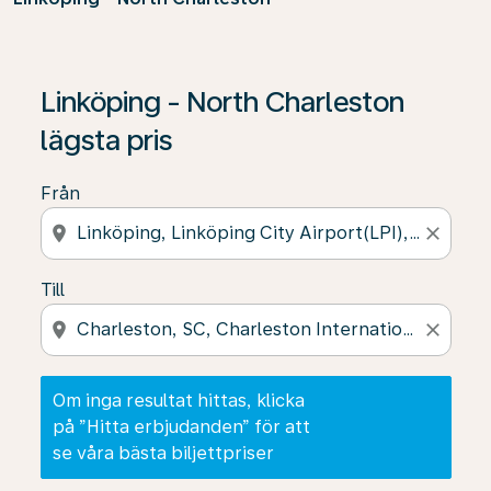
Om inga resultat hittas, klicka på ”Hitta erbjudanden” f
Linköping - North Charleston
lägsta pris
Från
location_on
close
Till
location_on
close
Om inga resultat hittas, klicka
på ”Hitta erbjudanden” för att
se våra bästa biljettpriser