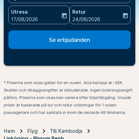
Utresa
Retur
today
today
fc-booking-departure-date-aria-label
fc-booking-return-date-ari
17/08/2026
24/08/2026
Se erbjudanden
* Priserna som visas gäller för en vuxen. Alla belopp är i SEK.
Skatter och tilläggsavgifter är inkluderade. Ingen bokningsavgift
påförs. Priserna som visas kan variera efter biljettillgång. Visade
priser är baserade på tur och retur-sökningar för 1 vuxen
passagerare och har samlats in inom de senaste 48 timmarna.
Hem
Flyg
Till Kambodja
Linköping - Phnom Penh