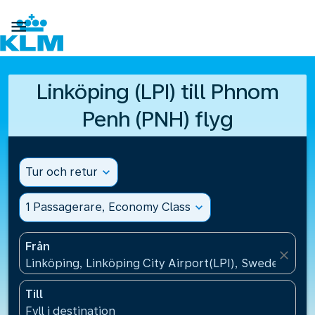

Linköping (LPI) till Phnom
Penh (PNH) flyg
Tur och retur
expand_more
1 Passagerare, Economy Class
expand_more
Från
close
Linköping, Linköping City Airport(LPI), Sweden
Till
Fyll i destination