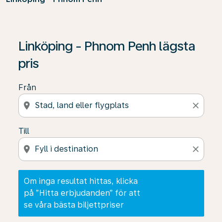
Om inga resultat hittas, klicka på ”Hitta erbjudanden” f
Linköping - Phnom Penh lägsta
pris
Från
location_on
close
Till
location_on
close
Om inga resultat hittas, klicka
på ”Hitta erbjudanden” för att
se våra bästa biljettpriser