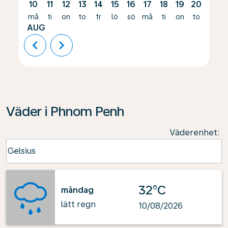
10
11
12
13
14
15
16
17
18
19
20
21
må
ti
on
to
fr
lö
sö
må
ti
on
to
fr
AUG
chevron_left
chevron_right
Väder i Phnom Penh
Väderenhet
:
Weather unit option Celsius Selected
Celsius
keyboard_arrow_down
32°C
måndag
lätt regn
10/08/2026