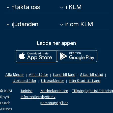
Kontakta oss
Om KLM
keyboard_arrow_down
keyboard_arrow_down
Erbjudanden
Mer om KLM
keyboard_arrow_down
keyboard_arrow_down
Ladda ner appen
Alla länder
Alla städer
Land till land
Stad till stad
|
|
|
|
Utresestäder
Utreseländer
från Stad till Land
|
|
© KLM
Juridisk
Meddelande om
Tillgänglighetsförklaring
Royal
information
skydd av
Dutch
personuppgifter
Airlines