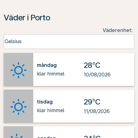
Väder i Porto
Väderenhet
:
Weather unit option Celsius Selected
Celsius
keyboard_arrow_down
28°C
måndag
klar himmel
10/08/2026
29°C
tisdag
klar himmel
11/08/2026