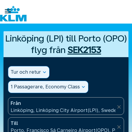

Linköping (LPI) till Porto (OPO)
flyg från
SEK2153
Tur och retur
expand_more
1 Passagerare, Economy Class
expand_more
Från
close
Linköping, Linköping City Airport(LPI), Sweden
Till
close
Porto, Francisco Sá Carneiro Airport(OPO), Portugal