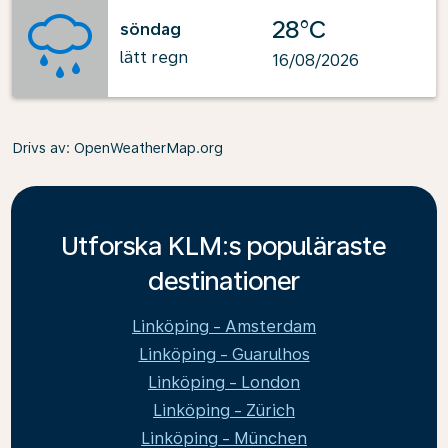
28°C
söndag
lätt regn
16/08/2026
Drivs av
: OpenWeatherMap.org
Utforska KLM:s populäraste
destinationer
Linköping - Amsterdam
Linköping - Guarulhos
Linköping - London
Linköping - Zürich
Linköping - München