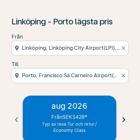
Linköping - Porto lägsta pris
Från
location_on
close
Till
location_on
close
aug 2026
Från
SEK3428
*
chevron_left
chevron_right
Typ av resa Tur och retur
/
Economy Class