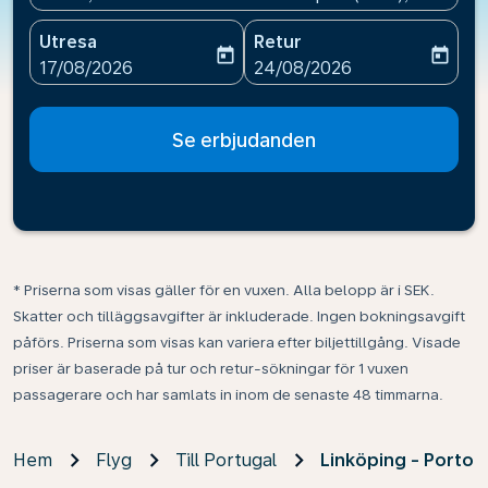
Utresa
Retur
today
today
fc-booking-departure-date-aria-label
fc-booking-return-date-ari
17/08/2026
24/08/2026
Se erbjudanden
* Priserna som visas gäller för en vuxen. Alla belopp är i SEK.
Skatter och tilläggsavgifter är inkluderade. Ingen bokningsavgift
påförs. Priserna som visas kan variera efter biljettillgång. Visade
priser är baserade på tur och retur-sökningar för 1 vuxen
passagerare och har samlats in inom de senaste 48 timmarna.
Hem
Flyg
Till Portugal
Linköping - Porto