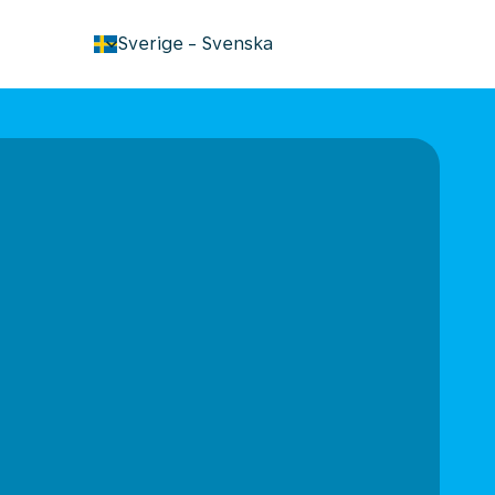
keyboard_arrow_down
Sverige
-
Svenska