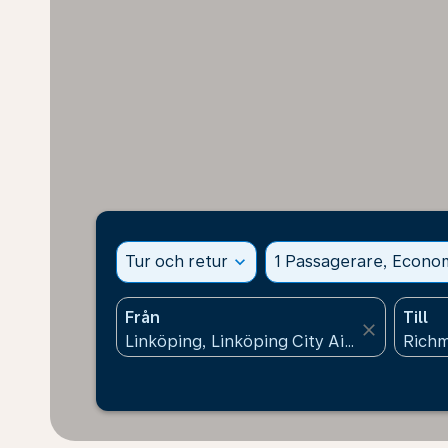
Tur och retur
expand_more
1 Passagerare, Econo
Från
Till
close