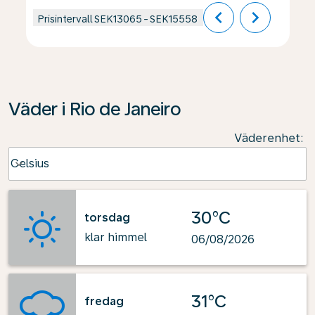
chevron_left
chevron_right
Prisintervall
SEK13065
-
SEK15558
Väder i Rio de Janeiro
Väderenhet
:
Weather unit option Celsius Selected
Celsius
keyboard_arrow_down
30°C
torsdag
klar himmel
06/08/2026
31°C
fredag