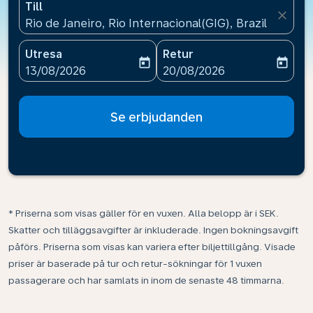
Till
close
Rio de Janeiro, Rio Internacional(GIG), Brazil
Utresa
Retur
today
today
fc-booking-departure-date-aria-label
fc-booking-return-date-ari
13/08/2026
20/08/2026
Se erbjudanden
* Priserna som visas gäller för en vuxen. Alla belopp är i SEK.
Skatter och tilläggsavgifter är inkluderade. Ingen bokningsavgift
påförs. Priserna som visas kan variera efter biljettillgång. Visade
priser är baserade på tur och retur-sökningar för 1 vuxen
passagerare och har samlats in inom de senaste 48 timmarna.