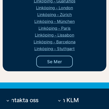
Linköping - Guarulhos
Linköping - London
Linköping - Zürich
Linköping - München
Linköping - Paris
Linköping - Lissabon
Linköping - Barcelona
Linköping - Stuttgart
Se Mer
Kontakta oss
Om KLM
keyboard_arrow_down
keyboard_arrow_down