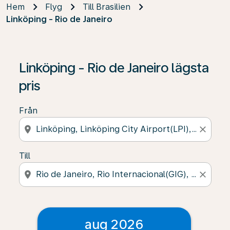
Hem
Flyg
Till Brasilien
Linköping - Rio de Janeiro
Linköping - Rio de Janeiro lägsta
pris
Från
location_on
close
Till
location_on
close
aug 2026