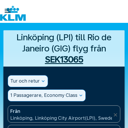

Linköping (LPI) till Rio de
Janeiro (GIG) flyg från
SEK13065
Tur och retur
expand_more
1 Passagerare, Economy Class
expand_more
Från
close
Linköping, Linköping City Airport(LPI), Sweden