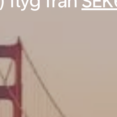
) flyg från
SEK