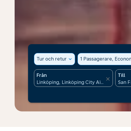
Tur och retur
expand_more
1 Passagerare, Econo
Från
Till
close