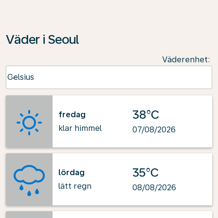
Väder i Seoul
Väderenhet
:
Weather unit option Celsius Selected
Celsius
keyboard_arrow_down
38°C
fredag
klar himmel
07/08/2026
35°C
lördag
lätt regn
08/08/2026