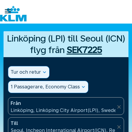

Linköping (LPI) till Seoul (ICN)
flyg från
SEK7225
Tur och retur
expand_more
1 Passagerare, Economy Class
expand_more
Från
close
Linköping, Linköping City Airport(LPI), Sweden
Till
close
Seoul, Incheon International Airport(ICN), Republik