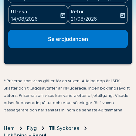
Utresa
Retur
today
today
fc-booking-departure-date-aria-label
fc-booking-return-date-ari
14/08/2026
21/08/2026
Se erbjudanden
* Priserna som visas gäller för en vuxen. Alla belopp är i SEK.
Skatter och tilläggsavgifter är inkluderade. Ingen bokningsavgift
påförs. Priserna som visas kan variera efter biljettillgång. Visade
priser är baserade på tur och retur-sökningar för 1 vuxen
passagerare och har samlats in inom de senaste 48 timmarna.
Hem
Flyg
Till Sydkorea
Linköping - Seoul