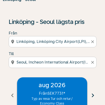
Linköping - Seoul lägsta pris
Från
location_on
close
Till
location_on
close
aug 2026
Från
SEK7731
*
chevron_left
chevron_right
Typ av resa Tur och retur
/
Economy Class