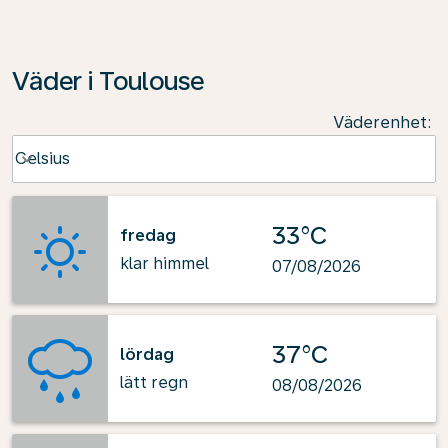
Väder i Toulouse
Väderenhet
:
Weather unit option Celsius Selected
Celsius
keyboard_arrow_down
33°C
fredag
klar himmel
07/08/2026
37°C
lördag
lätt regn
08/08/2026