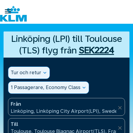

Linköping (LPI) till Toulouse
(TLS) flyg från
SEK2224
Tur och retur
expand_more
1 Passagerare, Economy Class
expand_more
Från
close
Linköping, Linköping City Airport(LPI), Sweden
Till
close
Toulouse, Toulouse Blagnac Airport(TLS), Frankrike