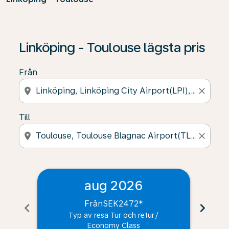
Linköping - Toulouse lägsta pris
Från
location_on
close
Till
location_on
close
aug 2026
Från
SEK2472
*
chevron_left
chevron_right
Typ av resa Tur och retur
/
Economy Class