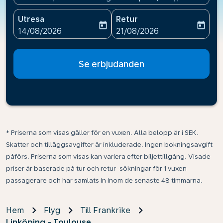
Utresa
Retur
today
today
fc-booking-departure-date-aria-label
fc-booking-return-date-ari
14/08/2026
21/08/2026
Se erbjudanden
* Priserna som visas gäller för en vuxen. Alla belopp är i SEK.
Skatter och tilläggsavgifter är inkluderade. Ingen bokningsavgift
påförs. Priserna som visas kan variera efter biljettillgång. Visade
priser är baserade på tur och retur-sökningar för 1 vuxen
passagerare och har samlats in inom de senaste 48 timmarna.
Hem
Flyg
Till Frankrike
Linköping - Toulouse