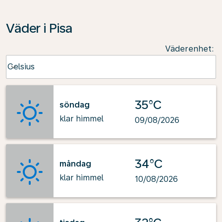
Väder i Pisa
Väderenhet
:
Weather unit option Celsius Selected
Celsius
keyboard_arrow_down
35°C
söndag
klar himmel
09/08/2026
34°C
måndag
klar himmel
10/08/2026