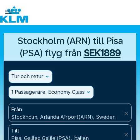

Stockholm (ARN) till Pisa
(PSA) flyg från
SEK1889
Tur och retur
expand_more
1 Passagerare, Economy Class
expand_more
Från
close
Stockholm, Arlanda Airport(ARN), Sweden
Till
close
Pisa, Galileo Galilei(PSA), Italien