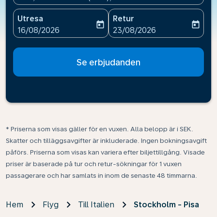
Utresa
Retur
today
today
fc-booking-departure-date-aria-label
fc-booking-return-date-ari
16/08/2026
23/08/2026
Se erbjudanden
* Priserna som visas gäller för en vuxen. Alla belopp är i SEK.
Skatter och tilläggsavgifter är inkluderade. Ingen bokningsavgift
påförs. Priserna som visas kan variera efter biljettillgång. Visade
priser är baserade på tur och retur-sökningar för 1 vuxen
passagerare och har samlats in inom de senaste 48 timmarna.
Hem
Flyg
Till Italien
Stockholm - Pisa