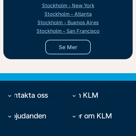
Stockholm - New York
Stockholm - Atlanta
Stockholm - Buenos Aires
Stockholm - San Francisco
Se Mer
Kontakta oss
Om KLM
keyboard_arrow_down
keyboard_arrow_down
Erbjudanden
Mer om KLM
keyboard_arrow_down
keyboard_arrow_down