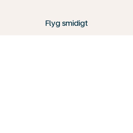
Flyg smidigt
KLM erbjuder en rad olika tjänster som passar alla
resenärer. Från bekväm Premium Comfort Class till
Business Class. Utforska möjligheterna, besök vår
reseguide och boka din nästa resa med oss redan
idag.