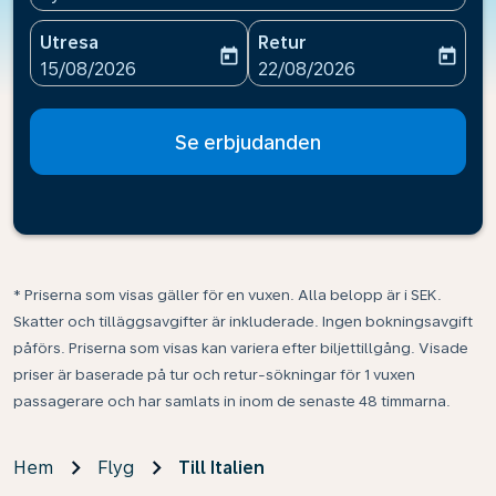
Utresa
Retur
today
today
fc-booking-departure-date-aria-label
fc-booking-return-date-ari
15/08/2026
22/08/2026
Se erbjudanden
* Priserna som visas gäller för en vuxen. Alla belopp är i SEK.
Skatter och tilläggsavgifter är inkluderade. Ingen bokningsavgift
påförs. Priserna som visas kan variera efter biljettillgång. Visade
priser är baserade på tur och retur-sökningar för 1 vuxen
passagerare och har samlats in inom de senaste 48 timmarna.
Hem
Flyg
Till Italien