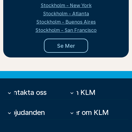
Stockholm - New York
Stockholm - Atlanta
Stockholm - Buenos Aires
Stockholm - San Francisco
Se Mer
Kontakta oss
Om KLM
keyboard_arrow_down
keyboard_arrow_down
Erbjudanden
Mer om KLM
keyboard_arrow_down
keyboard_arrow_down