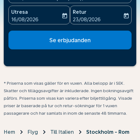
Utresa
Retur
today
today
fc-booking-departure-date-aria-label
fc-booking-return-date-ari
16/08/2026
23/08/2026
Se erbjudanden
* Priserna som visas gäller för en vuxen. Alla belopp är i SEK.
Skatter och tilläggsavgifter är inkluderade. Ingen bokningsavgift
påförs. Priserna som visas kan variera efter biljettillgång. Visade
priser är baserade på tur och retur-sökningar för 1 vuxen
passagerare och har samlats in inom de senaste 48 timmarna.
Hem
Flyg
Till Italien
Stockholm - Rom