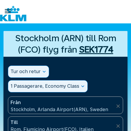

Stockholm (ARN) till Rom
(FCO) flyg från
SEK1774
Tur och retur
expand_more
1 Passagerare, Economy Class
expand_more
Från
close
Stockholm, Arlanda Airport(ARN), Sweden
Till
close
Rom, Fiumicino Airport(FCO), Italien