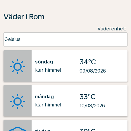
Väder i Rom
Väderenhet
:
Weather unit option Celsius Selected
Celsius
keyboard_arrow_down
34°C
söndag
klar himmel
09/08/2026
33°C
måndag
klar himmel
10/08/2026