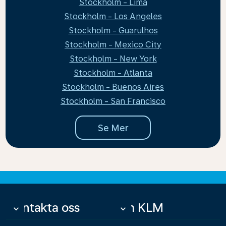
Stockholm - Lima
Stockholm - Los Angeles
Stockholm - Guarulhos
Stockholm - Mexico City
Stockholm - New York
Stockholm - Atlanta
Stockholm - Buenos Aires
Stockholm - San Francisco
Se Mer
Kontakta oss
Om KLM
keyboard_arrow_down
keyboard_arrow_down