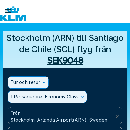

Stockholm (ARN) till Santiago
de Chile (SCL) flyg från
SEK9048
Tur och retur
expand_more
1 Passagerare, Economy Class
expand_more
Från
close
Stockholm, Arlanda Airport(ARN), Sweden