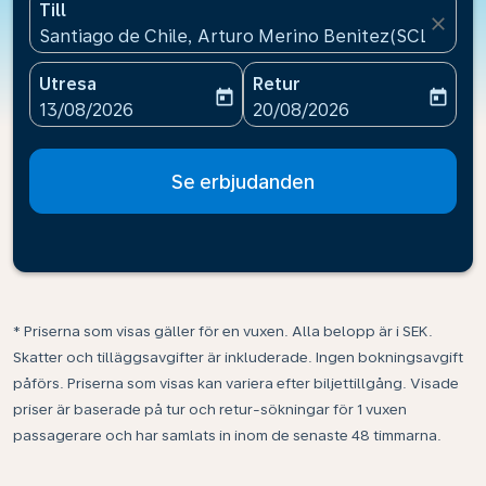
Till
close
Santiago de Chile, Arturo Merino Benitez(SCL), Chil
Utresa
Retur
today
today
fc-booking-departure-date-aria-label
fc-booking-return-date-ari
13/08/2026
20/08/2026
Se erbjudanden
* Priserna som visas gäller för en vuxen. Alla belopp är i SEK.
Skatter och tilläggsavgifter är inkluderade. Ingen bokningsavgift
påförs. Priserna som visas kan variera efter biljettillgång. Visade
priser är baserade på tur och retur-sökningar för 1 vuxen
passagerare och har samlats in inom de senaste 48 timmarna.