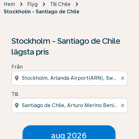
Hem
Flyg
Till Chile
Stockholm - Santiago de Chile
Stockholm - Santiago de Chile
lägsta pris
Från
location_on
close
Till
location_on
close
aug 2026