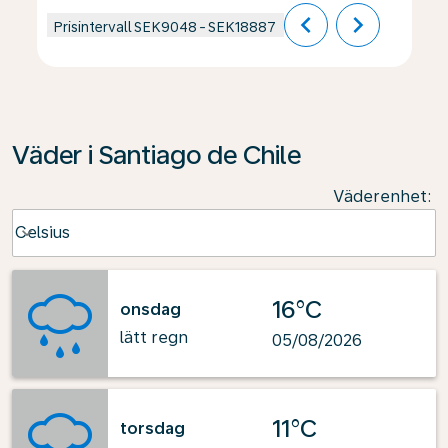
chevron_left
chevron_right
Prisintervall
SEK9048
-
SEK18887
Väder i Santiago de Chile
Väderenhet
:
Weather unit option Celsius Selected
Celsius
keyboard_arrow_down
16°C
onsdag
lätt regn
05/08/2026
11°C
torsdag