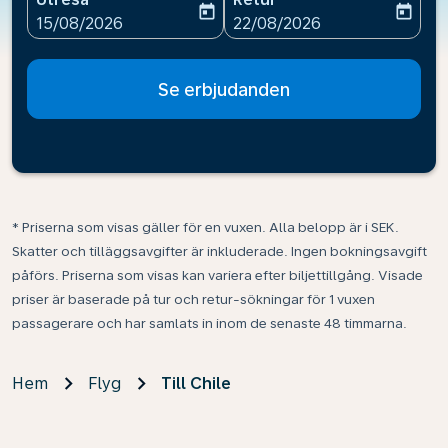
today
today
fc-booking-departure-date-aria-label
fc-booking-return-date-ari
15/08/2026
22/08/2026
Se erbjudanden
* Priserna som visas gäller för en vuxen. Alla belopp är i SEK.
Skatter och tilläggsavgifter är inkluderade. Ingen bokningsavgift
påförs. Priserna som visas kan variera efter biljettillgång. Visade
priser är baserade på tur och retur-sökningar för 1 vuxen
passagerare och har samlats in inom de senaste 48 timmarna.
Hem
Flyg
Till Chile