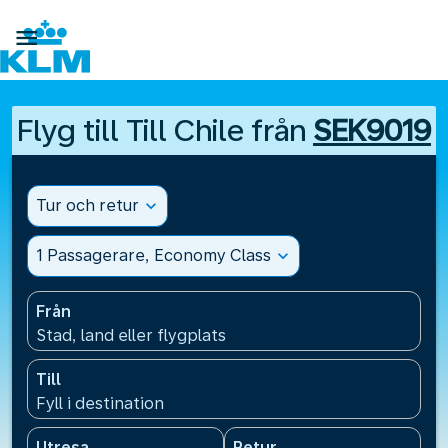

Flyg till Till Chile från
SEK9019
Tur och retur
expand_more
1 Passagerare, Economy Class
expand_more
Från
Stad, land eller flygplats
Till
Fyll i destination
Utresa
Retur