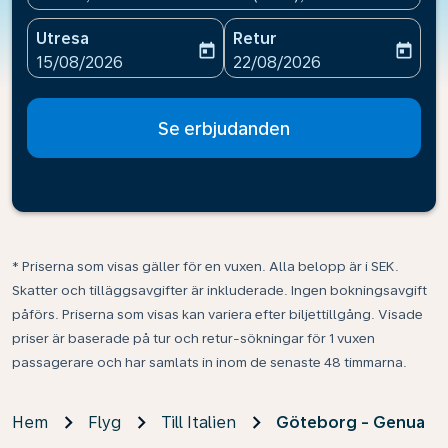
Utresa
Retur
today
today
fc-booking-departure-date-aria-label
fc-booking-return-date-ari
15/08/2026
22/08/2026
Se erbjudanden
* Priserna som visas gäller för en vuxen. Alla belopp är i SEK.
Skatter och tilläggsavgifter är inkluderade. Ingen bokningsavgift
påförs. Priserna som visas kan variera efter biljettillgång. Visade
priser är baserade på tur och retur-sökningar för 1 vuxen
passagerare och har samlats in inom de senaste 48 timmarna.
Hem
Flyg
Till Italien
Göteborg - Genua