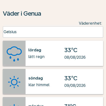
Väder i Genua
Väderenhet
:
Weather unit option Celsius Selected
Celsius
keyboard_arrow_down
33°C
lördag
lätt regn
08/08/2026
33°C
söndag
klar himmel
09/08/2026