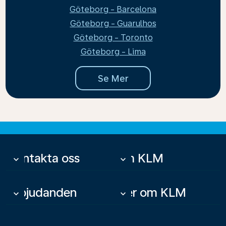
Göteborg - Barcelona
Göteborg - Guarulhos
Göteborg - Toronto
Göteborg - Lima
Se Mer
Kontakta oss
Om KLM
keyboard_arrow_down
keyboard_arrow_down
Erbjudanden
Mer om KLM
keyboard_arrow_down
keyboard_arrow_down