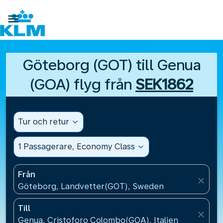

Göteborg (GOT) till Genua
(GOA) flyg från
SEK1862
Tur och retur
expand_more
1 Passagerare, Economy Class
expand_more
Från
close
Göteborg, Landvetter(GOT), Sweden
Till
close
Genua, Cristoforo Colombo(GOA), Italien