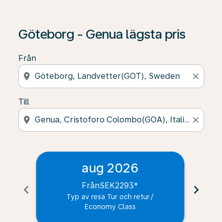
Göteborg - Genua lägsta pris
Från
location_on
close
Till
location_on
close
aug 2026
Från
SEK2293
*
chevron_left
chevron_right
Typ av resa Tur och retur
/
Economy Class