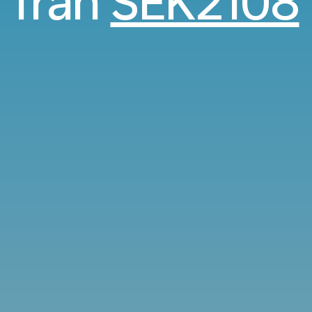
från
SEK2108