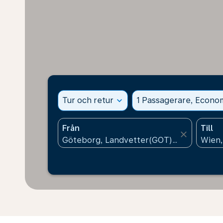
Tur och retur
expand_more
1 Passagerare, Econo
Från
Till
close