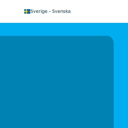
keyboard_arrow_down
Sverige
-
Svenska