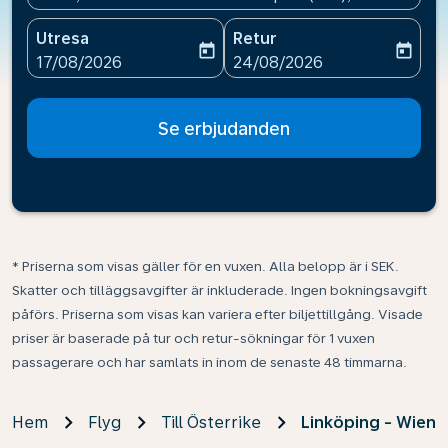
Utresa
Retur
today
today
fc-booking-departure-date-aria-label
fc-booking-return-date-ari
17/08/2026
24/08/2026
Se erbjudanden
* Priserna som visas gäller för en vuxen. Alla belopp är i SEK.
Skatter och tilläggsavgifter är inkluderade. Ingen bokningsavgift
påförs. Priserna som visas kan variera efter biljettillgång. Visade
priser är baserade på tur och retur-sökningar för 1 vuxen
passagerare och har samlats in inom de senaste 48 timmarna.
Hem
Flyg
Till Österrike
Linköping - Wien