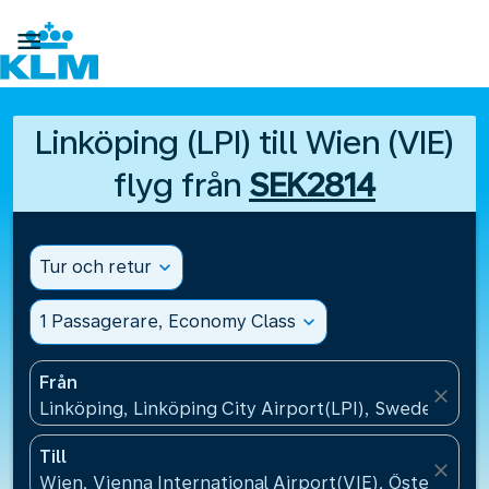

Linköping (LPI) till Wien (VIE)
flyg från
SEK2814
Tur och retur
expand_more
1 Passagerare, Economy Class
expand_more
Från
close
Linköping, Linköping City Airport(LPI), Sweden
Till
close
Wien, Vienna International Airport(VIE), Österrike