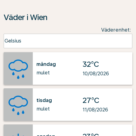
Väder i Wien
Väderenhet
:
Weather unit option Celsius Selected
Celsius
keyboard_arrow_down
32°C
måndag
mulet
10/08/2026
27°C
tisdag
mulet
11/08/2026