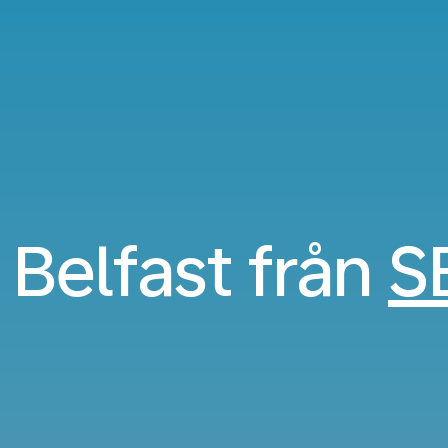
l Belfast från
S