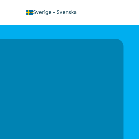
keyboard_arrow_down
Sverige
-
Svenska