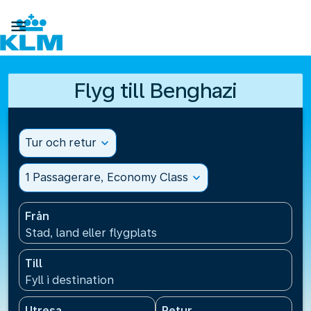

Flyg till Benghazi
Tur och retur
expand_more
1 Passagerare, Economy Class
expand_more
Från
Stad, land eller flygplats
Till
Fyll i destination
Utresa
Retur