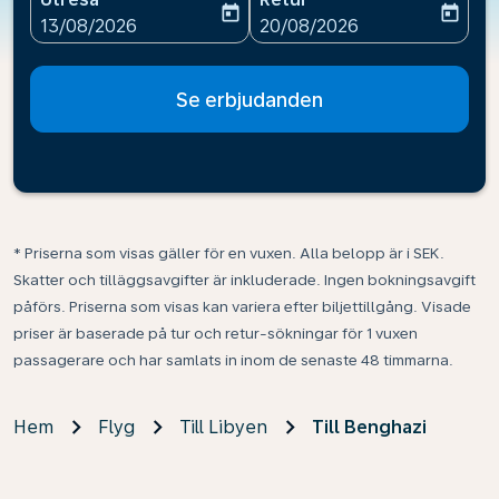
today
today
fc-booking-departure-date-aria-label
fc-booking-return-date-ari
13/08/2026
20/08/2026
Se erbjudanden
* Priserna som visas gäller för en vuxen. Alla belopp är i SEK.
Skatter och tilläggsavgifter är inkluderade. Ingen bokningsavgift
påförs. Priserna som visas kan variera efter biljettillgång. Visade
priser är baserade på tur och retur-sökningar för 1 vuxen
passagerare och har samlats in inom de senaste 48 timmarna.
Hem
Flyg
Till Libyen
Till Benghazi