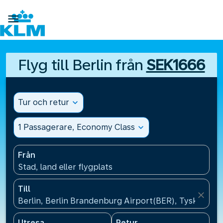

Flyg till Berlin från
SEK1666
Tur och retur
expand_more
1 Passagerare, Economy Class
expand_more
Från
Stad, land eller flygplats
Till
close
Berlin, Berlin Brandenburg Airport(BER), Tyskland
Utresa
Retur