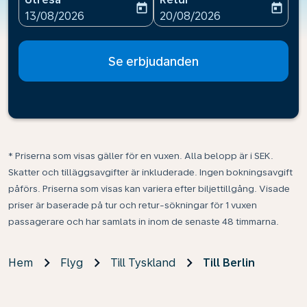
today
today
fc-booking-departure-date-aria-label
fc-booking-return-date-ari
13/08/2026
20/08/2026
Se erbjudanden
* Priserna som visas gäller för en vuxen. Alla belopp är i SEK.
Skatter och tilläggsavgifter är inkluderade. Ingen bokningsavgift
påförs. Priserna som visas kan variera efter biljettillgång. Visade
priser är baserade på tur och retur-sökningar för 1 vuxen
passagerare och har samlats in inom de senaste 48 timmarna.
Hem
Flyg
Till Tyskland
Till Berlin