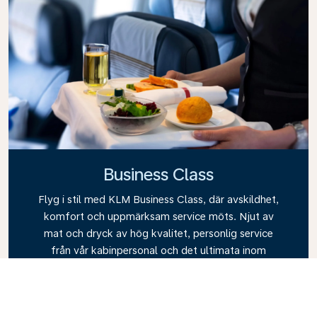
Business Class
Flyg i stil med KLM Business Class, där avskildhet,
komfort och uppmärksam service möts. Njut av
mat och dryck av hög kvalitet, personlig service
från vår kabinpersonal och det ultimata inom
avkoppling. Boka din Business Class-biljett idag och
upplev skillnaden med KLM.
Link