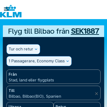

Flyg till Bilbao från
SEK1887
Tur och retur
expand_more
1 Passagerare, Economy Class
expand_more
Från
Stad, land eller flygplats
Till
close
Bilbao, Bilbao(BIO), Spanien
Utresa
Retur