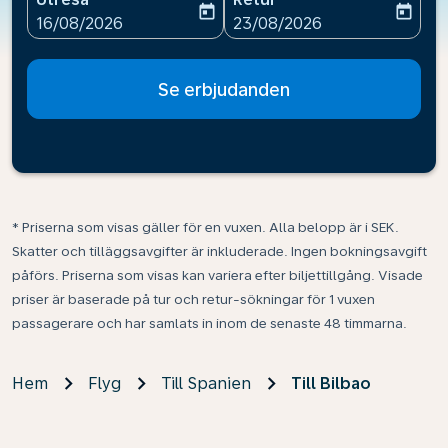
today
today
fc-booking-departure-date-aria-label
fc-booking-return-date-ari
16/08/2026
23/08/2026
Se erbjudanden
* Priserna som visas gäller för en vuxen. Alla belopp är i SEK.
Skatter och tilläggsavgifter är inkluderade. Ingen bokningsavgift
påförs. Priserna som visas kan variera efter biljettillgång. Visade
priser är baserade på tur och retur-sökningar för 1 vuxen
passagerare och har samlats in inom de senaste 48 timmarna.
Hem
Flyg
Till Spanien
Till Bilbao