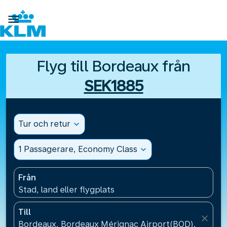

Flyg till Bordeaux från
SEK1885
Tur och retur
expand_more
1 Passagerare, Economy Class
expand_more
Från
Stad, land eller flygplats
Till
close
Bordeaux, Bordeaux Mérignac Airport(BOD), Frankr