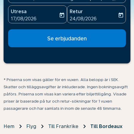
Utresa
Retur
today
today
fc-booking-departure-date-aria-label
fc-booking-return-date-ari
17/08/2026
24/08/2026
Se erbjudanden
* Priserna som visas gäller för en vuxen. Alla belopp är i SEK.
Skatter och tilläggsavgifter är inkluderade. Ingen bokningsavgift
påförs. Priserna som visas kan variera efter biljettillgång. Visade
priser är baserade på tur och retur-sökningar för 1 vuxen
passagerare och har samlats in inom de senaste 48 timmarna.
Hem
Flyg
Till Frankrike
Till Bordeaux