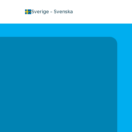
keyboard_arrow_down
Sverige
-
Svenska