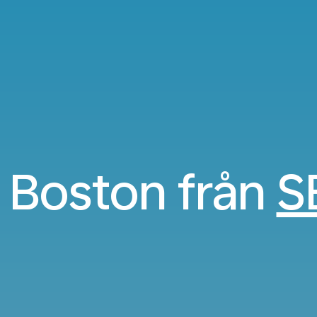
ll Boston från
S