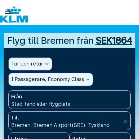

Flyg till Bremen från
SEK1864
Tur och retur
expand_more
1 Passagerare, Economy Class
expand_more
Från
Stad, land eller flygplats
Till
close
Bremen, Bremen Airport(BRE), Tyskland
Utresa
Retur