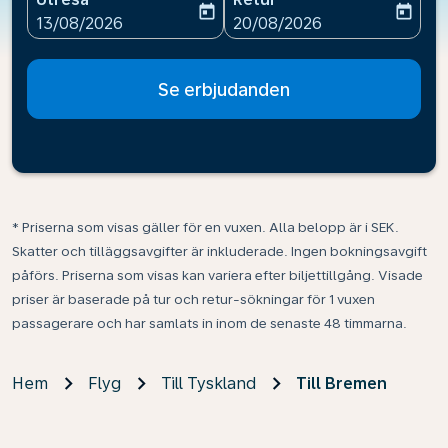
today
today
fc-booking-departure-date-aria-label
fc-booking-return-date-ari
13/08/2026
20/08/2026
Se erbjudanden
* Priserna som visas gäller för en vuxen. Alla belopp är i SEK.
Skatter och tilläggsavgifter är inkluderade. Ingen bokningsavgift
påförs. Priserna som visas kan variera efter biljettillgång. Visade
priser är baserade på tur och retur-sökningar för 1 vuxen
passagerare och har samlats in inom de senaste 48 timmarna.
Hem
Flyg
Till Tyskland
Till Bremen