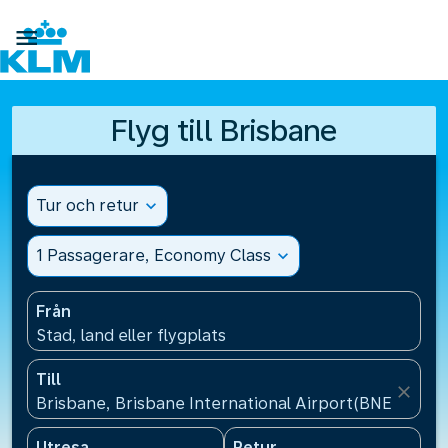

Flyg till Brisbane
Tur och retur
expand_more
1 Passagerare, Economy Class
expand_more
Från
Stad, land eller flygplats
Till
close
Brisbane, Brisbane International Airport(BNE), Austr
Utresa
Retur