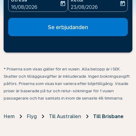
today
today
fc-booking-departure-date-aria-label
fc-booking-return-date-ari
16/08/2026
23/08/2026
Se erbjudanden
* Priserna som visas gäller för en vuxen. Alla belopp är i SEK.
Skatter och tilläggsavgifter är inkluderade. Ingen bokningsavgift
påförs. Priserna som visas kan variera efter biljettillgång. Visade
priser är baserade på tur och retur-sökningar för 1 vuxen
passagerare och har samlats in inom de senaste 48 timmarna.
Hem
Flyg
Till Australien
Till Brisbane