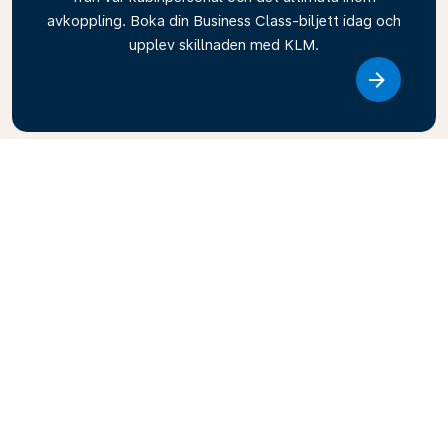
avkoppling. Boka din Business Class-biljett idag och
upplev skillnaden med KLM.
Link
Utforska KLMs reseguide