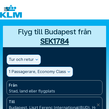

Flyg till Budapest från
SEK1784
Tur och retur
expand_more
1 Passagerare, Economy Class
expand_more
Från
Stad, land eller flygplats
Till
close
Budapest, Liszt Ferenc International(BUD), Hungary