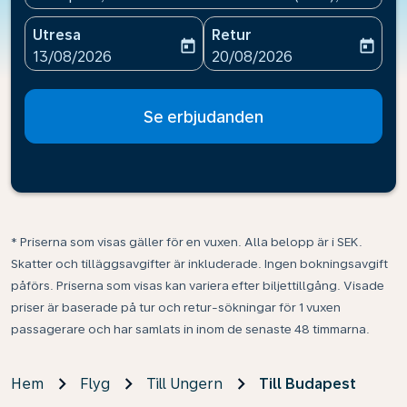
Utresa
Retur
today
today
fc-booking-departure-date-aria-label
fc-booking-return-date-ari
13/08/2026
20/08/2026
Se erbjudanden
* Priserna som visas gäller för en vuxen. Alla belopp är i SEK.
Skatter och tilläggsavgifter är inkluderade. Ingen bokningsavgift
påförs. Priserna som visas kan variera efter biljettillgång. Visade
priser är baserade på tur och retur-sökningar för 1 vuxen
passagerare och har samlats in inom de senaste 48 timmarna.
Hem
Flyg
Till Ungern
Till Budapest