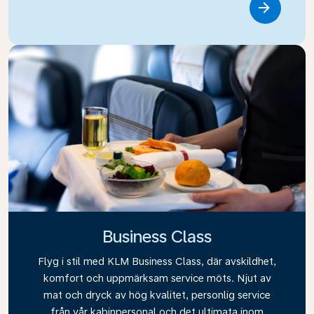
Link
Business Class
Flyg i stil med KLM Business Class, där avskildhet,
komfort och uppmärksam service möts. Njut av
mat och dryck av hög kvalitet, personlig service
från vår kabinpersonal och det ultimata inom