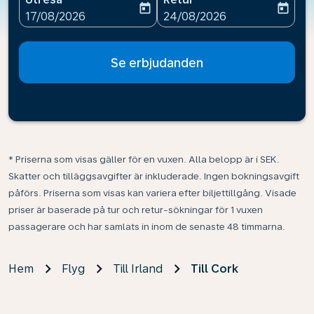
today
today
fc-booking-departure-date-aria-label
fc-booking-return-date-ari
17/08/2026
24/08/2026
Se erbjudanden
* Priserna som visas gäller för en vuxen. Alla belopp är i SEK.
Skatter och tilläggsavgifter är inkluderade. Ingen bokningsavgift
påförs. Priserna som visas kan variera efter biljettillgång. Visade
priser är baserade på tur och retur-sökningar för 1 vuxen
passagerare och har samlats in inom de senaste 48 timmarna.
Hem
Flyg
Till Irland
Till Cork