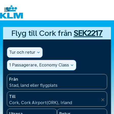

Flyg till Cork från
SEK2217
Tur och retur
expand_more
1 Passagerare, Economy Class
expand_more
Från
Stad, land eller flygplats
Till
close
Cork, Cork Airport(ORK), Irland
Utresa
Retur