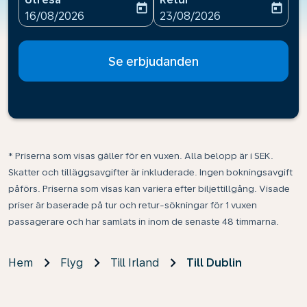
today
today
fc-booking-departure-date-aria-label
fc-booking-return-date-ari
16/08/2026
23/08/2026
Se erbjudanden
* Priserna som visas gäller för en vuxen. Alla belopp är i SEK.
Skatter och tilläggsavgifter är inkluderade. Ingen bokningsavgift
påförs. Priserna som visas kan variera efter biljettillgång. Visade
priser är baserade på tur och retur-sökningar för 1 vuxen
passagerare och har samlats in inom de senaste 48 timmarna.
Hem
Flyg
Till Irland
Till Dublin