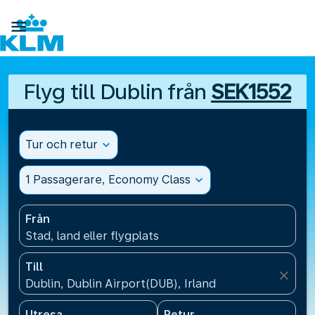

Flyg till Dublin från
SEK1552
Tur och retur
expand_more
1 Passagerare, Economy Class
expand_more
Från
Stad, land eller flygplats
Till
close
Dublin, Dublin Airport(DUB), Irland
Utresa
Retur