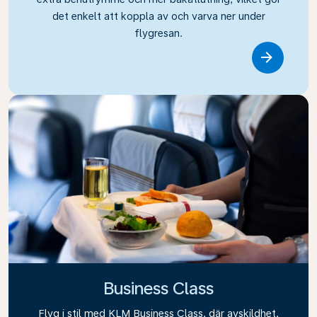
det enkelt att koppla av och varva ner under
flygresan.
Link
Business Class
Flyg i stil med KLM Business Class, där avskildhet,