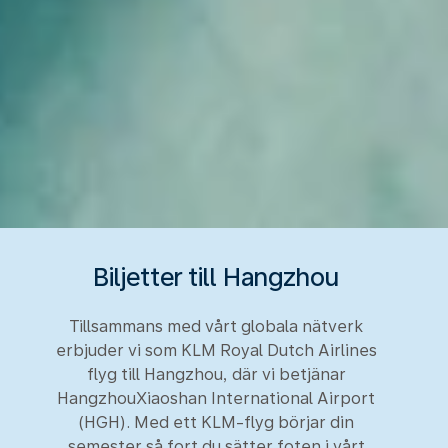
Biljetter till Hangzhou
Tillsammans med vårt globala nätverk
erbjuder vi som KLM Royal Dutch Airlines
flyg till Hangzhou, där vi betjänar
HangzhouXiaoshan International Airport
(HGH). Med ett KLM-flyg börjar din
semester så fort du sätter foten i vårt