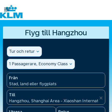

Flyg till Hangzhou
Tur och retur
expand_more
1 Passagerare, Economy Class
expand_more
Från
Stad, land eller flygplats
Till
close
Hangzhou, Shanghai Area - Xiaoshan International A
Utresa
Retur