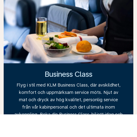
Business Class
Flyg i stil med KLM Business Class, där avskildhet,
komfort och uppmärksam service möts. Njut av
mat och dryck av hög kvalitet, personlig service
från vår kabinpersonal och det ultimata inom
avkoppling. Boka din Business Class-biljett idag och
upplev skillnaden med KLM.
Link