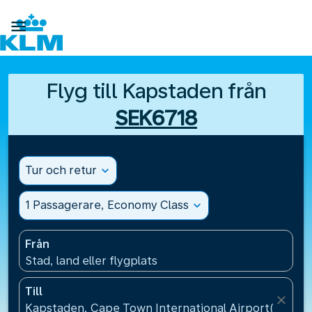

Flyg till Kapstaden från
SEK6718
Tur och retur
expand_more
1 Passagerare, Economy Class
expand_more
Från
Stad, land eller flygplats
Till
close
Kapstaden, Cape Town International Airport(CPT), 