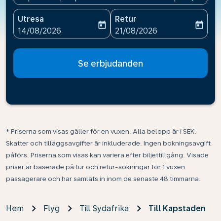
Utresa
Retur
today
today
fc-booking-departure-date-aria-label
fc-booking-return-date-ari
14/08/2026
21/08/2026
Se erbjudanden
* Priserna som visas gäller för en vuxen. Alla belopp är i SEK.
Skatter och tilläggsavgifter är inkluderade. Ingen bokningsavgift
påförs. Priserna som visas kan variera efter biljettillgång. Visade
priser är baserade på tur och retur-sökningar för 1 vuxen
passagerare och har samlats in inom de senaste 48 timmarna.
Hem
Flyg
Till Sydafrika
Till Kapstaden