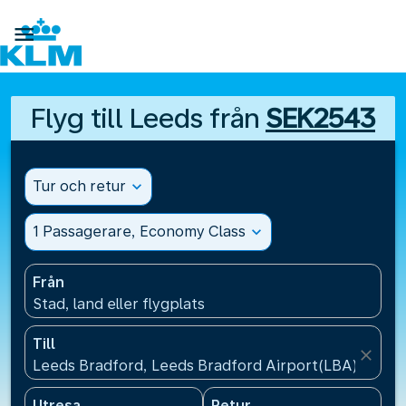

Flyg till Leeds från
SEK2543
Tur och retur
expand_more
1 Passagerare, Economy Class
expand_more
Från
Stad, land eller flygplats
Till
close
Leeds Bradford, Leeds Bradford Airport(LBA), Storb
Utresa
Retur