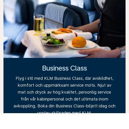
Business Class
Flyg i stil med KLM Business Class, där avskildhet,
komfort och uppmärksam service möts. Njut av
mat och dryck av hög kvalitet, personlig service
från vår kabinpersonal och det ultimata inom
avkoppling. Boka din Business Class-biljett idag och
upplev skillnaden med KLM.
Link