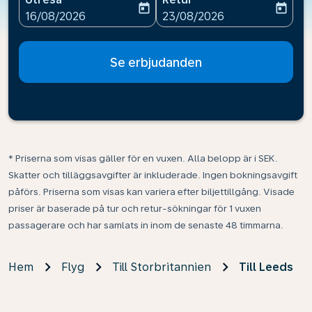
today
today
fc-booking-departure-date-aria-label
fc-booking-return-date-ari
16/08/2026
23/08/2026
Se erbjudanden
* Priserna som visas gäller för en vuxen. Alla belopp är i SEK.
Skatter och tilläggsavgifter är inkluderade. Ingen bokningsavgift
påförs. Priserna som visas kan variera efter biljettillgång. Visade
priser är baserade på tur och retur-sökningar för 1 vuxen
passagerare och har samlats in inom de senaste 48 timmarna.
Hem
Flyg
Till Storbritannien
Till Leeds