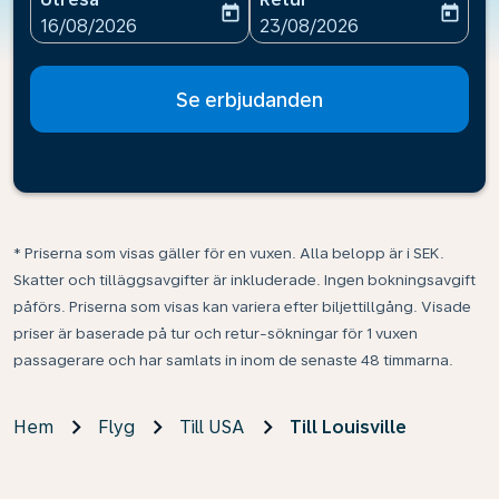
today
today
fc-booking-departure-date-aria-label
fc-booking-return-date-ari
16/08/2026
23/08/2026
Se erbjudanden
* Priserna som visas gäller för en vuxen. Alla belopp är i SEK.
Skatter och tilläggsavgifter är inkluderade. Ingen bokningsavgift
påförs. Priserna som visas kan variera efter biljettillgång. Visade
priser är baserade på tur och retur-sökningar för 1 vuxen
passagerare och har samlats in inom de senaste 48 timmarna.
Hem
Flyg
Till USA
Till Louisville