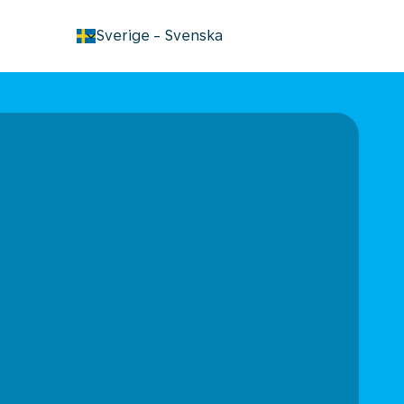
keyboard_arrow_down
Sverige
-
Svenska