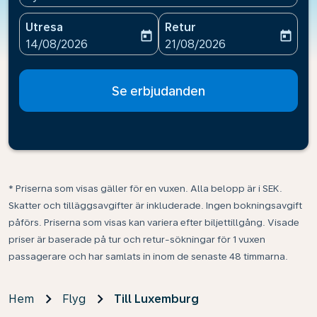
Utresa
Retur
today
today
fc-booking-departure-date-aria-label
fc-booking-return-date-ari
14/08/2026
21/08/2026
Se erbjudanden
* Priserna som visas gäller för en vuxen. Alla belopp är i SEK.
Skatter och tilläggsavgifter är inkluderade. Ingen bokningsavgift
påförs. Priserna som visas kan variera efter biljettillgång. Visade
priser är baserade på tur och retur-sökningar för 1 vuxen
passagerare och har samlats in inom de senaste 48 timmarna.
Hem
Flyg
Till Luxemburg