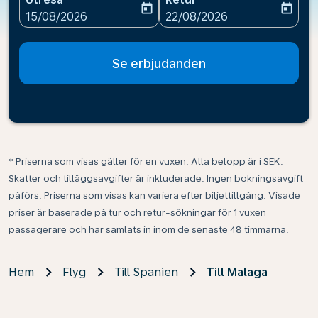
today
today
fc-booking-departure-date-aria-label
fc-booking-return-date-ari
15/08/2026
22/08/2026
Se erbjudanden
* Priserna som visas gäller för en vuxen. Alla belopp är i SEK.
Skatter och tilläggsavgifter är inkluderade. Ingen bokningsavgift
påförs. Priserna som visas kan variera efter biljettillgång. Visade
priser är baserade på tur och retur-sökningar för 1 vuxen
passagerare och har samlats in inom de senaste 48 timmarna.
Hem
Flyg
Till Spanien
Till Malaga