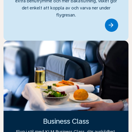
extra benutrymme och mer bakåtlutning, vilket gör
det enkelt att koppla av och varva ner under
flygresan.
Link
Business Class
Flyg i stil med KLM Business Class, där avskildhet,