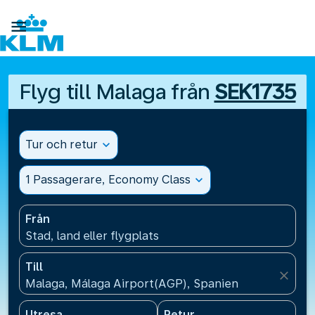

Flyg till Malaga från
SEK1735
Tur och retur
expand_more
1 Passagerare, Economy Class
expand_more
Från
Stad, land eller flygplats
Till
close
Malaga, Málaga Airport(AGP), Spanien
Utresa
Retur