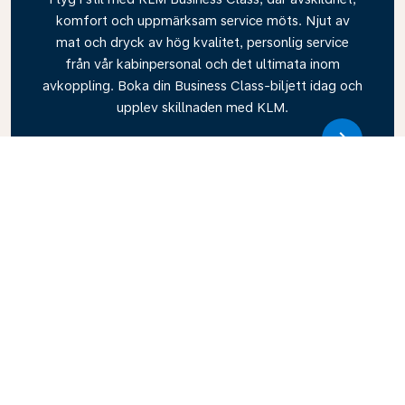
komfort och uppmärksam service möts. Njut av
mat och dryck av hög kvalitet, personlig service
från vår kabinpersonal och det ultimata inom
avkoppling. Boka din Business Class-biljett idag och
upplev skillnaden med KLM.
Link