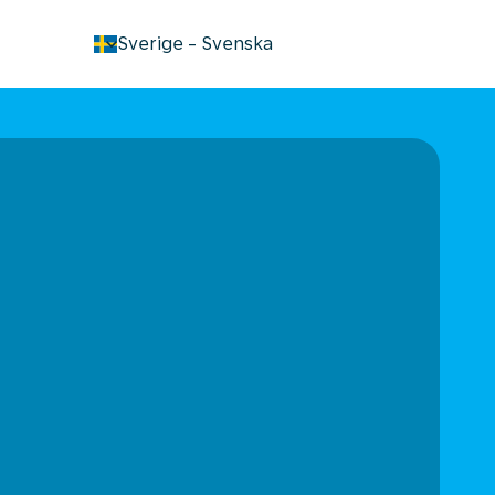
keyboard_arrow_down
Sverige
-
Svenska