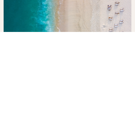
Utforska KLMs reseguide
Planerar du nästa äventyr? KLMs reseguide finns
här för att inspirera och informera, med experttips
och rekommendationer för destinationer över hela
världen. Upptäck sevärdheter du inte får missa,
lokala matställen och dolda pärlor som gör det
enkelt att skapa oförglömliga reseupplevelser. Låt
KLM hjälpa dig att utforska världen.