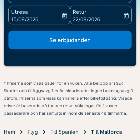
Utresa
Retur
today
today
fc-booking-departure-date-aria-label
fc-booking-return-date-ari
15/08/2026
22/08/2026
Se erbjudanden
* Priserna som visas gäller för en vuxen. Alla belopp är i SEK.
Skatter och tilläggsavgifter är inkluderade. Ingen bokningsavgift
påförs. Priserna som visas kan variera efter biljettillgång. Visade
priser är baserade på tur och retur-sökningar för 1 vuxen
passagerare och har samlats in inom de senaste 48 timmarna.
Hem
Flyg
Till Spanien
Till Mallorca