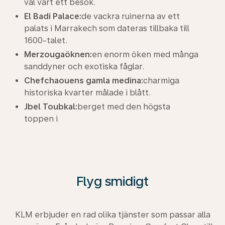
väl värt ett besök.
El Badi Palace:
de vackra ruinerna av ett
palats i Marrakech som dateras tillbaka till
1600-talet.
Merzougaöknen:
en enorm öken med många
sanddyner och exotiska fåglar.
Chefchaouens gamla medina:
charmiga
historiska kvarter målade i blått.
Jbel Toubkal:
berget med den högsta
toppen i
Flyg smidigt
KLM erbjuder en rad olika tjänster som passar alla