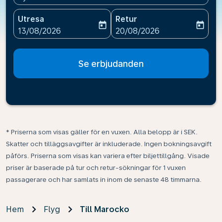
Utresa
Retur
today
today
fc-booking-departure-date-aria-label
fc-booking-return-date-ari
13/08/2026
20/08/2026
Se erbjudanden
* Priserna som visas gäller för en vuxen. Alla belopp är i SEK.
Skatter och tilläggsavgifter är inkluderade. Ingen bokningsavgift
påförs. Priserna som visas kan variera efter biljettillgång. Visade
priser är baserade på tur och retur-sökningar för 1 vuxen
passagerare och har samlats in inom de senaste 48 timmarna.
Hem
Flyg
Till Marocko