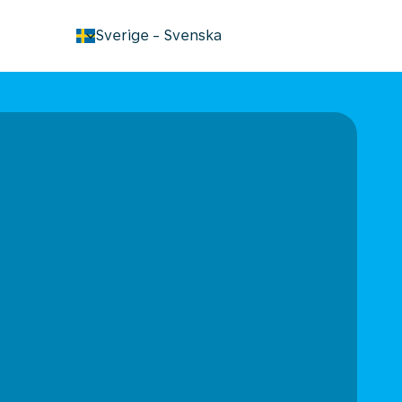
keyboard_arrow_down
Sverige
-
Svenska