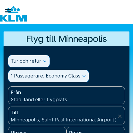

Flyg till Minneapolis
Tur och retur
expand_more
1 Passagerare, Economy Class
expand_more
Från
Stad, land eller flygplats
Till
close
Minneapolis, Saint Paul International Airport(MSP),
Utresa
Retur