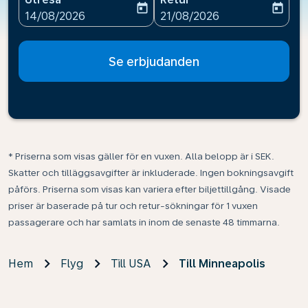
today
today
fc-booking-departure-date-aria-label
fc-booking-return-date-ari
14/08/2026
21/08/2026
Se erbjudanden
* Priserna som visas gäller för en vuxen. Alla belopp är i SEK.
Skatter och tilläggsavgifter är inkluderade. Ingen bokningsavgift
påförs. Priserna som visas kan variera efter biljettillgång. Visade
priser är baserade på tur och retur-sökningar för 1 vuxen
passagerare och har samlats in inom de senaste 48 timmarna.
Hem
Flyg
Till USA
Till Minneapolis