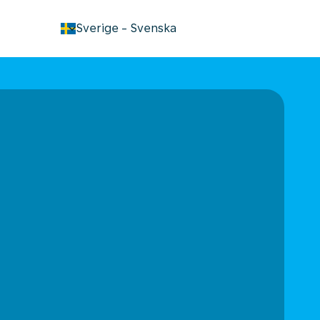
keyboard_arrow_down
Sverige
-
Svenska