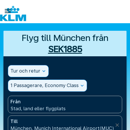

Flyg till München från
SEK1885
Tur och retur
expand_more
1 Passagerare, Economy Class
expand_more
Från
Stad, land eller flygplats
Till
close
München, Munich International Airport(MUC), Tyskl