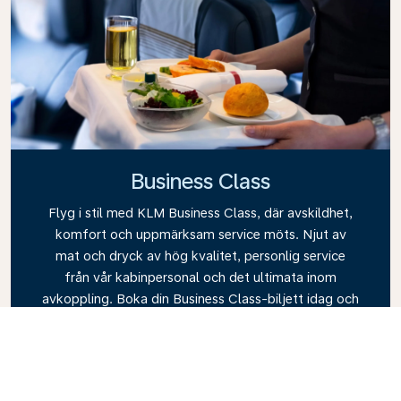
Business Class
Flyg i stil med KLM Business Class, där avskildhet,
komfort och uppmärksam service möts. Njut av
mat och dryck av hög kvalitet, personlig service
från vår kabinpersonal och det ultimata inom
avkoppling. Boka din Business Class-biljett idag och
upplev skillnaden med KLM.
Link