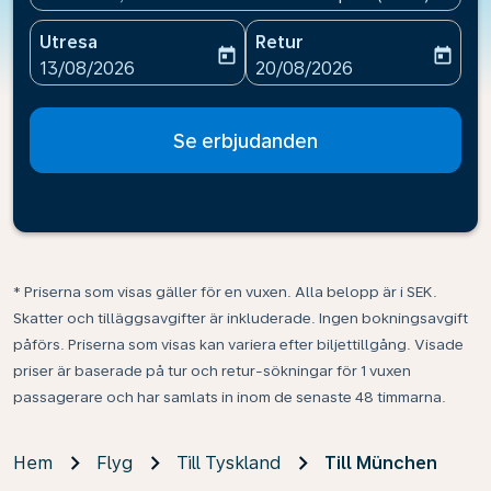
Utresa
Retur
today
today
fc-booking-departure-date-aria-label
fc-booking-return-date-ari
13/08/2026
20/08/2026
Se erbjudanden
* Priserna som visas gäller för en vuxen. Alla belopp är i SEK.
Skatter och tilläggsavgifter är inkluderade. Ingen bokningsavgift
påförs. Priserna som visas kan variera efter biljettillgång. Visade
priser är baserade på tur och retur-sökningar för 1 vuxen
passagerare och har samlats in inom de senaste 48 timmarna.
Hem
Flyg
Till Tyskland
Till München