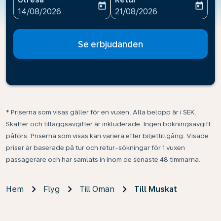
today
today
fc-booking-departure-date-aria-label
fc-booking-return-date-ari
14/08/2026
21/08/2026
Se erbjudanden
* Priserna som visas gäller för en vuxen. Alla belopp är i SEK.
Skatter och tilläggsavgifter är inkluderade. Ingen bokningsavgift
påförs. Priserna som visas kan variera efter biljettillgång. Visade
priser är baserade på tur och retur-sökningar för 1 vuxen
passagerare och har samlats in inom de senaste 48 timmarna.
Hem
Flyg
Till Oman
Till Muskat