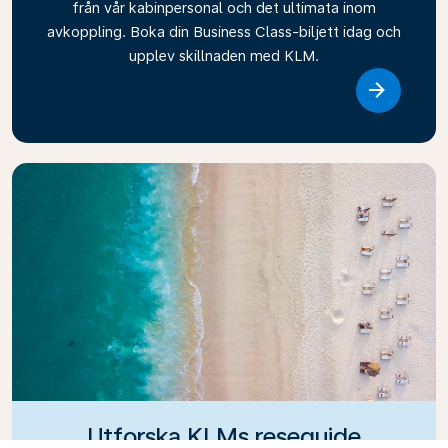
från vår kabinpersonal och det ultimata inom
avkoppling. Boka din Business Class-biljett idag och
upplev skillnaden med KLM.
Link
Utforska KLMs reseguide