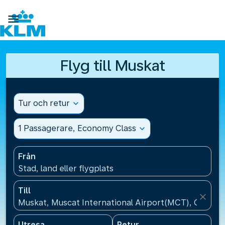

Flyg till Muskat
Tur och retur
expand_more
1 Passagerare, Economy Class
expand_more
Från
Stad, land eller flygplats
Till
close
Muskat, Muscat International Airport(MCT), Oman
Utresa
Retur