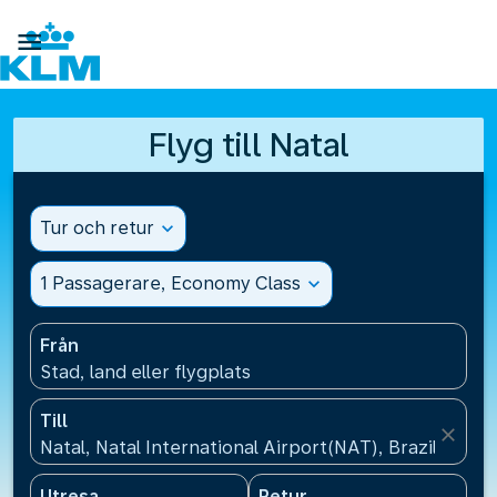

Flyg till Natal
Tur och retur
expand_more
1 Passagerare, Economy Class
expand_more
Från
Stad, land eller flygplats
Till
close
Natal, Natal International Airport(NAT), Brazil
Utresa
Retur