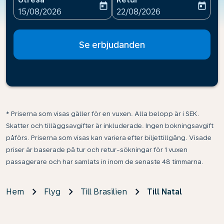
today
today
fc-booking-departure-date-aria-label
fc-booking-return-date-ari
15/08/2026
22/08/2026
Se erbjudanden
* Priserna som visas gäller för en vuxen. Alla belopp är i SEK.
Skatter och tilläggsavgifter är inkluderade. Ingen bokningsavgift
påförs. Priserna som visas kan variera efter biljettillgång. Visade
priser är baserade på tur och retur-sökningar för 1 vuxen
passagerare och har samlats in inom de senaste 48 timmarna.
Hem
Flyg
Till Brasilien
Till Natal