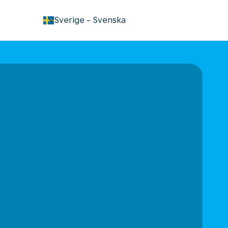
keyboard_arrow_down
Sverige
-
Svenska