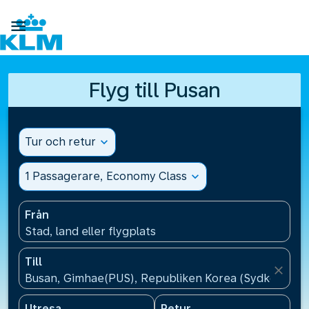

Flyg till Pusan
Tur och retur
expand_more
1 Passagerare, Economy Class
expand_more
Från
Stad, land eller flygplats
Till
close
Busan, Gimhae(PUS), Republiken Korea (Sydkorea)
Utresa
Retur