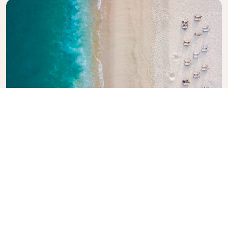
Utforska KLMs reseguide
Planerar du nästa äventyr? KLMs reseguide finns
här för att inspirera och informera, med experttips
och rekommendationer för destinationer över hela
världen. Upptäck sevärdheter du inte får missa,
lokala matställen och dolda pärlor som gör det
enkelt att skapa oförglömliga reseupplevelser. Låt