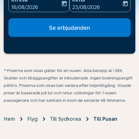
today
today
fc-booking-departure-date-aria-label
fc-booking-return-date-ari
16/08/2026
23/08/2026
Se erbjudanden
* Priserna som visas gäller för en vuxen. Alla belopp är i SEK.
Skatter och tilläggsavgifter är inkluderade. Ingen bokningsavgift
påförs. Priserna som visas kan variera efter biljettillgång. Visade
priser är baserade på tur och retur-sökningar för 1 vuxen
passagerare och har samlats in inom de senaste 48 timmarna.
Hem
Flyg
Till Sydkorea
Till Pusan