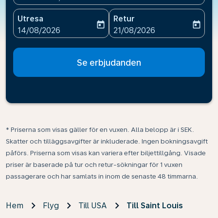
Utresa
Retur
today
today
fc-booking-departure-date-aria-label
fc-booking-return-date-ari
14/08/2026
21/08/2026
Se erbjudanden
* Priserna som visas gäller för en vuxen. Alla belopp är i SEK.
Skatter och tilläggsavgifter är inkluderade. Ingen bokningsavgift
påförs. Priserna som visas kan variera efter biljettillgång. Visade
priser är baserade på tur och retur-sökningar för 1 vuxen
passagerare och har samlats in inom de senaste 48 timmarna.
Hem
Flyg
Till USA
Till Saint Louis