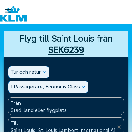

Flyg till Saint Louis från
SEK6239
Tur och retur
expand_more
1 Passagerare, Economy Class
expand_more
Från
Stad, land eller flygplats
Till
close
Saint Louis, St. Louis Lambert International Airport(